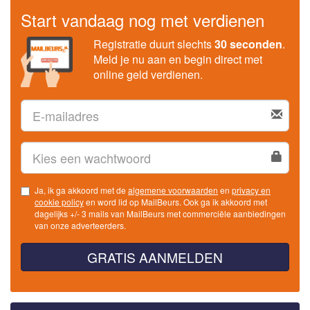
Start vandaag nog met verdienen
Registratie duurt slechts
30 seconden
.
Meld je nu aan en begin direct met
online geld verdienen.
Ja, ik ga akkoord met de
algemene voorwaarden
en
privacy en
cookie policy
en word lid op MailBeurs. Ook ga ik akkoord met
dagelijks +/- 3 mails van MailBeurs met commerciële aanbiedingen
van onze adverteerders.
GRATIS AANMELDEN