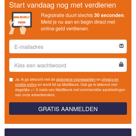
Start vandaag nog met verdienen
Registratie duurt slechts
30 seconden
.
Meld je nu aan en begin direct met
online geld verdienen.
Ja, ik ga akkoord met de
algemene voorwaarden
en
privacy en
cookie policy
en word lid op MailBeurs. Ook ga ik akkoord met
dagelijks +/- 3 mails van MailBeurs met commerciële aanbiedingen
van onze adverteerders.
GRATIS AANMELDEN