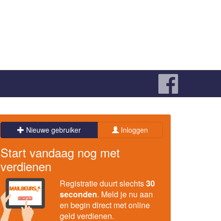
Nieuwe gebruiker
Inloggen
Start vandaag nog met
verdienen
Registratie duurt slechts
30
seconden
. Meld je nu aan
en begin direct met online
geld verdienen.