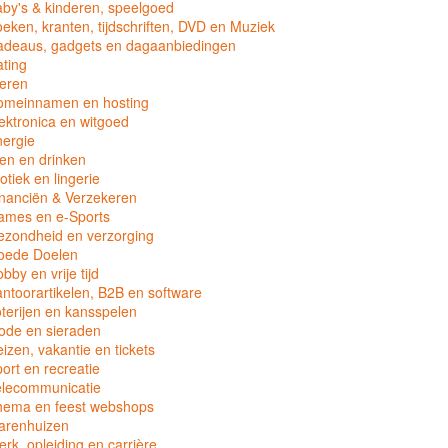
by's & kinderen, speelgoed
eken, kranten, tijdschriften, DVD en Muziek
adeaus, gadgets en dagaanbiedingen
ting
eren
omeinnamen en hosting
ektronica en witgoed
ergie
en en drinken
otiek en lingerie
nanciën & Verzekeren
ames en e-Sports
zondheid en verzorging
oede Doelen
bby en vrije tijd
ntoorartikelen, B2B en software
terijen en kansspelen
ode en sieraden
izen, vakantie en tickets
ort en recreatie
elecommunicatie
hema en feest webshops
arenhuizen
rk, opleiding en carrière