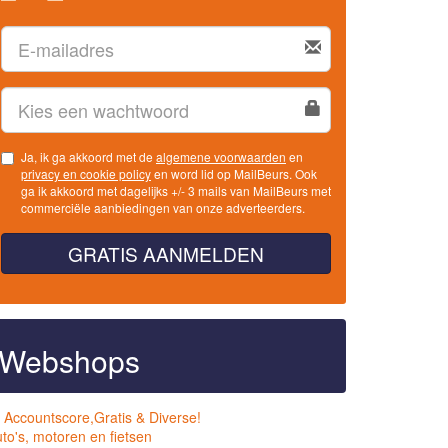
Ja, ik ga akkoord met de
algemene voorwaarden
en
privacy en cookie policy
en word lid op MailBeurs. Ook
ga ik akkoord met dagelijks +/- 3 mails van MailBeurs met
commerciële aanbiedingen van onze adverteerders.
GRATIS AANMELDEN
Webshops
 Accountscore,Gratis & Diverse!
to's, motoren en fietsen