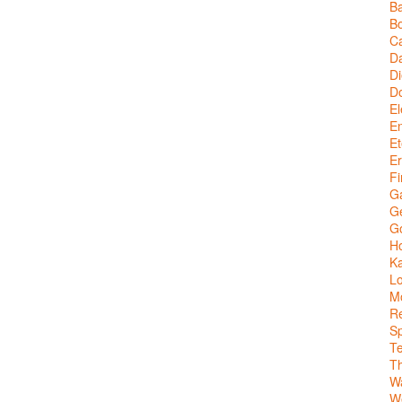
Ba
Bo
C
Da
Di
D
El
En
Et
Er
Fi
G
Ge
G
Ho
Ka
Lo
M
Re
Sp
T
T
W
We