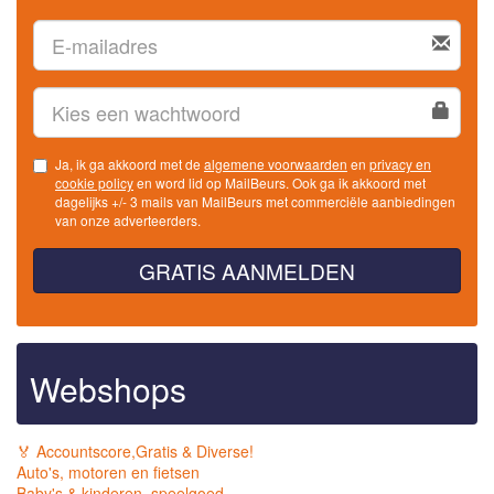
Ja, ik ga akkoord met de
algemene voorwaarden
en
privacy en
cookie policy
en word lid op MailBeurs. Ook ga ik akkoord met
dagelijks +/- 3 mails van MailBeurs met commerciële aanbiedingen
van onze adverteerders.
GRATIS AANMELDEN
Webshops
🏅 Accountscore,Gratis & Diverse!
Auto's, motoren en fietsen
Baby's & kinderen, speelgoed