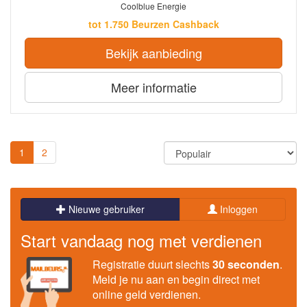
Coolblue Energie
tot 1.750 Beurzen Cashback
Bekijk aanbieding
Meer informatie
1
2
Nieuwe gebruiker
Inloggen
Start vandaag nog met verdienen
Registratie duurt slechts
30 seconden
.
Meld je nu aan en begin direct met
online geld verdienen.