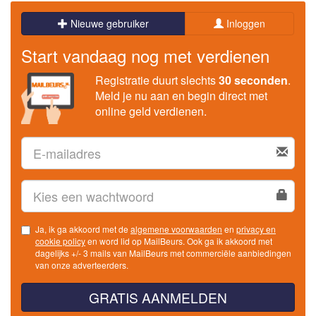
Nieuwe gebruiker
Inloggen
Start vandaag nog met verdienen
Registratie duurt slechts
30 seconden
.
Meld je nu aan en begin direct met
online geld verdienen.
Ja, ik ga akkoord met de
algemene voorwaarden
en
privacy en
cookie policy
en word lid op MailBeurs. Ook ga ik akkoord met
dagelijks +/- 3 mails van MailBeurs met commerciële aanbiedingen
van onze adverteerders.
GRATIS AANMELDEN