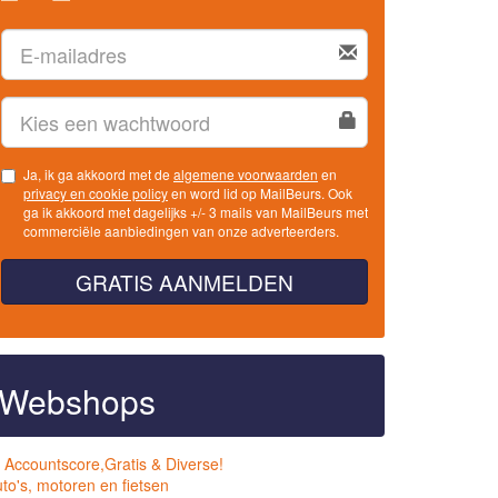
Ja, ik ga akkoord met de
algemene voorwaarden
en
privacy en cookie policy
en word lid op MailBeurs. Ook
ga ik akkoord met dagelijks +/- 3 mails van MailBeurs met
commerciële aanbiedingen van onze adverteerders.
GRATIS AANMELDEN
Webshops
 Accountscore,Gratis & Diverse!
to's, motoren en fietsen