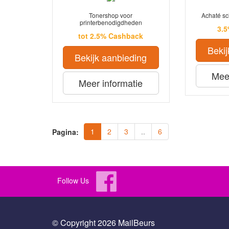
Tonershop voor
Achaté s
printerbenodigdheden
3.
tot 2.5% Cashback
Bekij
Bekijk aanbieding
Meer
Meer informatie
1
2
3
..
6
Pagina:
Follow Us
© Copyright 2026 MailBeurs