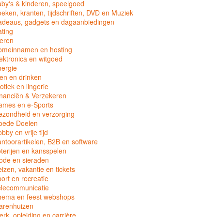
by's & kinderen, speelgoed
eken, kranten, tijdschriften, DVD en Muziek
adeaus, gadgets en dagaanbiedingen
ting
eren
omeinnamen en hosting
ektronica en witgoed
ergie
en en drinken
otiek en lingerie
nanciën & Verzekeren
ames en e-Sports
zondheid en verzorging
oede Doelen
bby en vrije tijd
ntoorartikelen, B2B en software
terijen en kansspelen
ode en sieraden
izen, vakantie en tickets
ort en recreatie
elecommunicatie
hema en feest webshops
arenhuizen
rk, opleiding en carrière