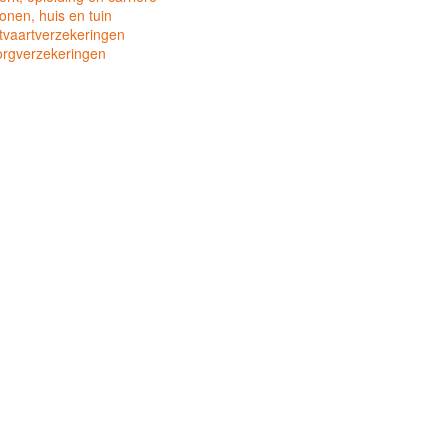
nen, huis en tuin
tvaartverzekeringen
orgverzekeringen