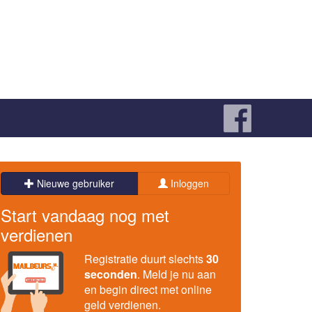
Nieuwe gebruiker
Inloggen
Start vandaag nog met
verdienen
Registratie duurt slechts
30
seconden
. Meld je nu aan
en begin direct met online
geld verdienen.