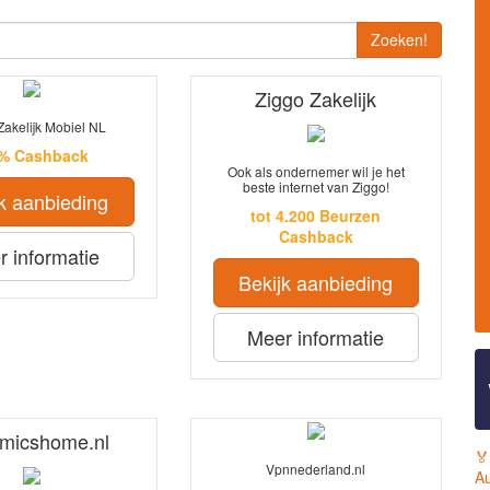
Zoeken!
Ziggo Zakelijk
Zakelijk Mobiel NL
5% Cashback
Ook als ondernemer wil je het
beste internet van Ziggo!
k aanbieding
tot 4.200 Beurzen
Cashback
 informatie
Bekijk aanbieding
Meer informatie
micshome.nl
🏅
Vpnnederland.nl
Au