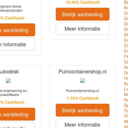
Ba
18.38% Cashback
ngmics Home
Bo
erieurproducten
C
Bekijk aanbieding
5% Cashback
Da
Di
Meer informatie
k aanbieding
D
El
En
 informatie
Et
Er
Fi
G
Ge
Autodesk
Puincontainershop.nl
G
Ho
Ka
Lo
k engineering en -
Puincontainershop.nl
M
ouwsoftware
1.75% Cashback
Re
5% Cashback
Sp
Bekijk aanbieding
T
k aanbieding
T
W
Meer informatie
We