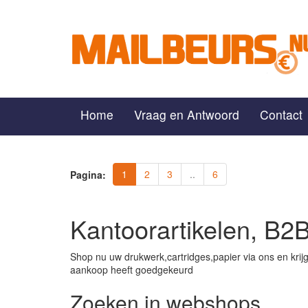
Home
Vraag en Antwoord
Contact
1
2
3
..
6
Pagina:
Kantoorartikelen, B2
Shop nu uw drukwerk,cartridges,papier via ons en kri
aankoop heeft goedgekeurd
Zoeken in webshops