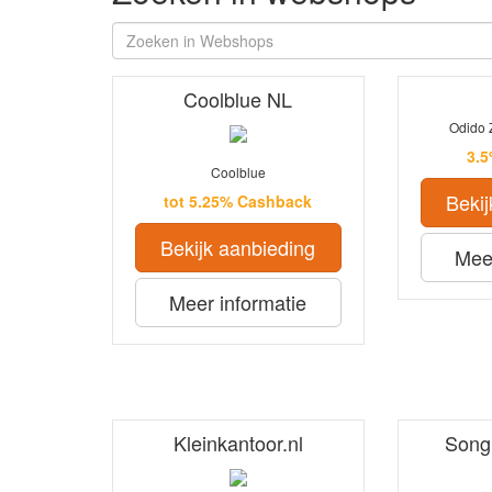
Coolblue NL
Odido 
3.
Coolblue
Bekij
tot 5.25% Cashback
Bekijk aanbieding
Meer
Meer informatie
Kleinkantoor.nl
Song