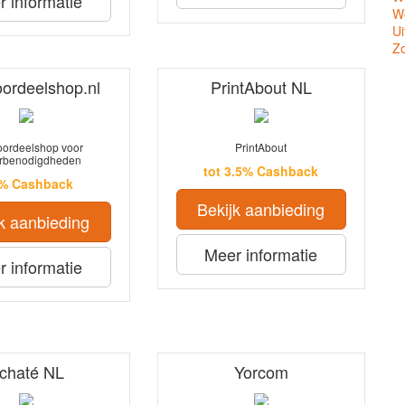
 informatie
Wo
Ui
Z
oordeelshop.nl
PrintAbout NL
voordeelshop voor
PrintAbout
erbenodigdheden
tot 3.5% Cashback
5% Cashback
Bekijk aanbieding
k aanbieding
Meer informatie
 informatie
chaté NL
Yorcom