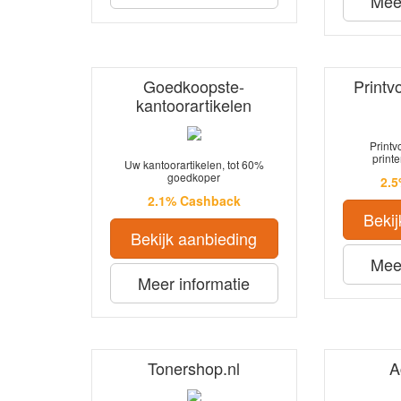
Meer
Goedkoopste-
Printv
kantoorartikelen
Print
print
Uw kantoorartikelen, tot 60%
goedkoper
2.
2.1% Cashback
Bekij
Bekijk aanbieding
Meer
Meer informatie
Tonershop.nl
A