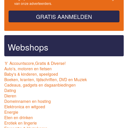
van onze adverteerders.
GRATIS AANMELDEN
Webshops
🏅 Accountscore,Gratis & Diverse!
Auto's, motoren en fietsen
Baby's & kinderen, speelgoed
Boeken, kranten, tijdschriften, DVD en Muziek
Cadeaus, gadgets en dagaanbiedingen
Dating
Dieren
Domeinnamen en hosting
Elektronica en witgoed
Energie
Eten en drinken
Erotiek en lingerie