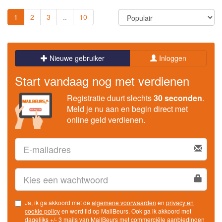
1
2
3
..
10
Nieuwe gebruiker
Inloggen
Start vandaag nog met verdienen
Registratie duurt slechts
30 seconden
.
Meld je nu aan en begin direct met
online geld verdienen.
Ja, ik ga akkoord met de
algemene voorwaarden
en
privacy en
cookie policy
en word lid op MailBeurs. Ook ga ik akkoord met
dagelijks +/- 3 mails van MailBeurs met commerciële aanbiedingen