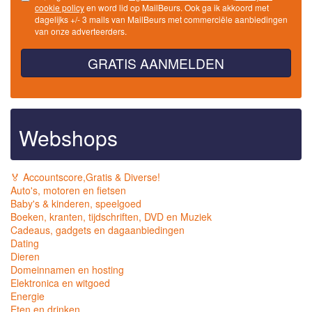
cookie policy
en word lid op MailBeurs. Ook ga ik akkoord met
dagelijks +/- 3 mails van MailBeurs met commerciële aanbiedingen
van onze adverteerders.
GRATIS AANMELDEN
Webshops
🏅 Accountscore,Gratis & Diverse!
Auto's, motoren en fietsen
Baby's & kinderen, speelgoed
Boeken, kranten, tijdschriften, DVD en Muziek
Cadeaus, gadgets en dagaanbiedingen
Dating
Dieren
Domeinnamen en hosting
Elektronica en witgoed
Energie
Eten en drinken