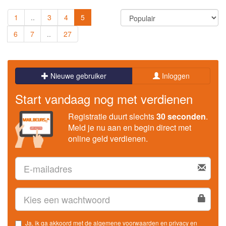
1
..
3
4
5
6
7
..
27
Nieuwe gebruiker
Inloggen
Start vandaag nog met verdienen
Registratie duurt slechts
30 seconden
.
Meld je nu aan en begin direct met
online geld verdienen.
Ja, ik ga akkoord met de
algemene voorwaarden
en
privacy en