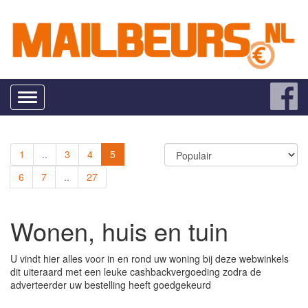
Toggle
navigation
1
..
3
4
5
6
7
..
27
Wonen, huis en tuin
U vindt hier alles voor in en rond uw woning bij deze webwinkels
dit uiteraard met een leuke cashbackvergoeding zodra de
adverteerder uw bestelling heeft goedgekeurd