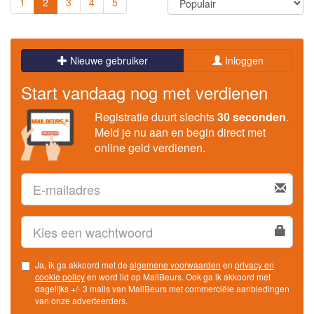
1
2
3
4
5
Nieuwe gebruiker
Inloggen
Start vandaag nog met verdienen
Registratie duurt slechts
30 seconden
.
Meld je nu aan en begin direct met
online geld verdienen.
Ja, ik ga akkoord met de
algemene voorwaarden
en
privacy en
cookie policy
en word lid op MailBeurs. Ook ga ik akkoord met
dagelijks +/- 3 mails van MailBeurs met commerciële aanbiedingen
van onze adverteerders.