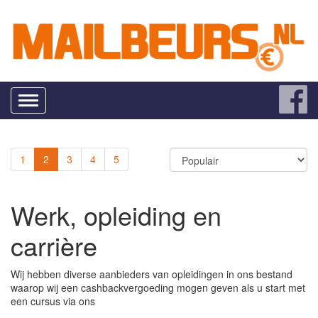
Toggle
navigation
1
2
3
4
5
Werk, opleiding en
carrière
Wij hebben diverse aanbieders van opleidingen in ons bestand
waarop wij een cashbackvergoeding mogen geven als u start met
een cursus via ons