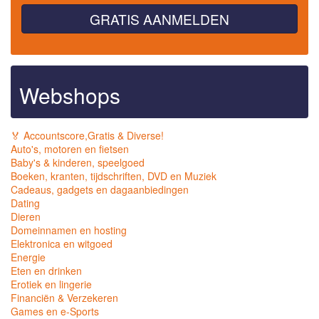
GRATIS AANMELDEN
Webshops
🏅 Accountscore,Gratis & Diverse!
Auto's, motoren en fietsen
Baby's & kinderen, speelgoed
Boeken, kranten, tijdschriften, DVD en Muziek
Cadeaus, gadgets en dagaanbiedingen
Dating
Dieren
Domeinnamen en hosting
Elektronica en witgoed
Energie
Eten en drinken
Erotiek en lingerie
Financiën & Verzekeren
Games en e-Sports