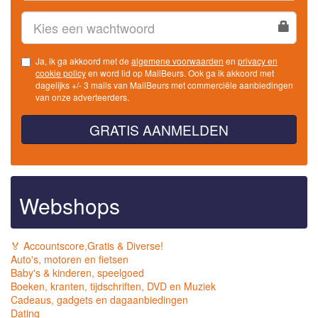
Ja, ik ga akkoord met de
algemene voorwaarden
en
privacy en
cookie policy
en word lid op MailBeurs. Ook ga ik akkoord met
dagelijks +/- 3 mails van MailBeurs met commerciële aanbiedingen
van onze adverteerders.
GRATIS AANMELDEN
Webshops
🏅 Accountscore,Gratis & Diverse!
Auto's, motoren en fietsen
Baby's & kinderen, speelgoed
Boeken, kranten, tijdschriften, DVD en Muziek
Cadeaus, gadgets en dagaanbiedingen
Dating