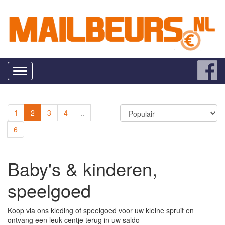
Toggle
navigation
1
2
3
4
..
6
Baby's & kinderen,
speelgoed
Koop via ons kleding of speelgoed voor uw kleine spruit en
ontvang een leuk centje terug in uw saldo