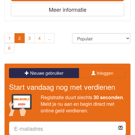
Meer informatie
1
2
3
4
..
6
Nieuwe gebruiker
Inloggen
Start vandaag nog met verdienen
Registratie duurt slechts
30 seconden
.
Meld je nu aan en begin direct met
online geld verdienen.