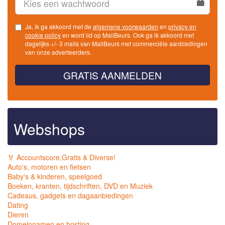
Ja, ik ga akkoord met de
algemene voorwaarden
en
privacy en
cookie policy
en word lid op MailBeurs. Ook ga ik akkoord met
dagelijks +/- 3 mails van MailBeurs met commerciële aanbiedingen
van onze adverteerders.
GRATIS AANMELDEN
Webshops
🏅 Accountscore,Gratis & Diverse!
Auto's, motoren en fietsen
Baby's & kinderen, speelgoed
Boeken, kranten, tijdschriften, DVD en Muziek
Cadeaus, gadgets en dagaanbiedingen
Dating
Dieren
Domeinnamen en hosting