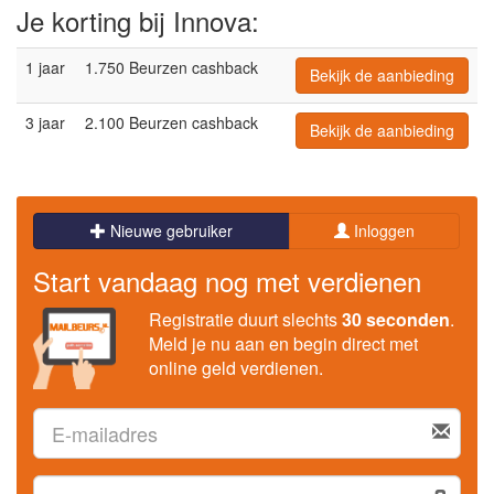
Je korting bij Innova:
1 jaar
1.750 Beurzen cashback
Bekijk de aanbieding
3 jaar
2.100 Beurzen cashback
Bekijk de aanbieding
Nieuwe gebruiker
Inloggen
Start vandaag nog met verdienen
Registratie duurt slechts
30 seconden
.
Meld je nu aan en begin direct met
online geld verdienen.