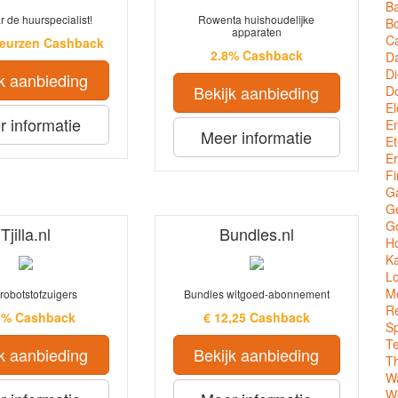
Ba
ar de huurspecialist!
Rowenta huishoudelijke
Bo
apparaten
C
Beurzen Cashback
2.8% Cashback
Da
Di
k aanbieding
Bekijk aanbieding
D
El
 informatie
En
Meer informatie
Et
Er
Fi
G
Ge
G
Tjilla.nl
Bundles.nl
Ho
Ka
Lo
M
a robotstofzuigers
Bundles witgoed-abonnement
Re
5% Cashback
€ 12,25 Cashback
Sp
T
k aanbieding
Bekijk aanbieding
T
W
We