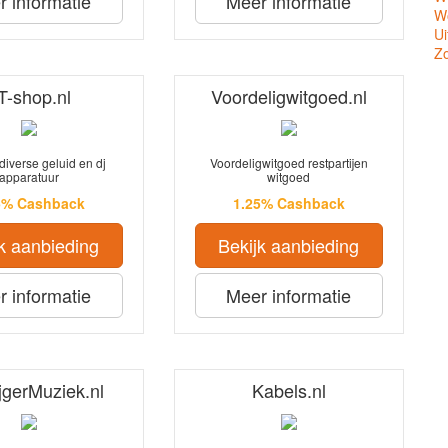
 informatie
Meer informatie
Wo
Ui
Z
T-shop.nl
Voordeligwitgoed.nl
diverse geluid en dj
Voordeligwitgoed restpartijen
apparatuur
witgoed
5% Cashback
1.25% Cashback
k aanbieding
Bekijk aanbieding
 informatie
Meer informatie
jgerMuziek.nl
Kabels.nl