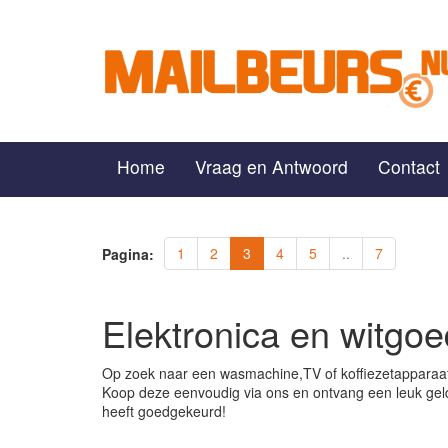
Home
Vraag en Antwoord
Contact
1
2
3
4
5
..
7
Pagina:
Elektronica en witgoe
Op zoek naar een wasmachine,TV of koffiezetapparaa
Koop deze eenvoudig via ons en ontvang een leuk gel
heeft goedgekeurd!