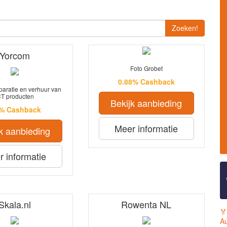
Zoeken!
Yorcom
Foto Grobet
0.88% Cashback
paratie en verhuur van
CT producten
Bekijk aanbieding
5% Cashback
Meer informatie
k aanbieding
 informatie
Skala.nl
Rowenta NL
🏅
Au