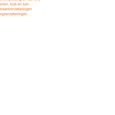
nen, huis en tuin
tvaartverzekeringen
orgverzekeringen