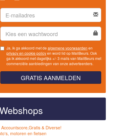
Ja, ik ga akkoord met de
algemene voorwaarden
en
privacy en cookie policy
en word lid op MailBeurs. Ook
ga ik akkoord met dagelijks +/- 3 mails van MailBeurs met
commerciële aanbiedingen van onze adverteerders.
GRATIS AANMELDEN
Webshops
 Accountscore,Gratis & Diverse!
to's, motoren en fietsen