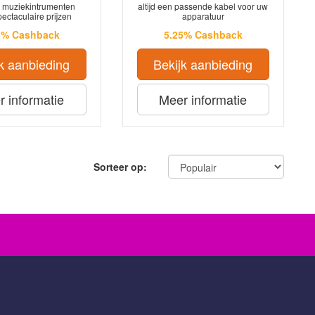
 muziekintrumenten
altijd een passende kabel voor uw
ectaculaire prijzen
apparatuur
5% Cashback
5.25% Cashback
k aanbieding
Bekijk aanbieding
 informatie
Meer informatie
Sorteer op: