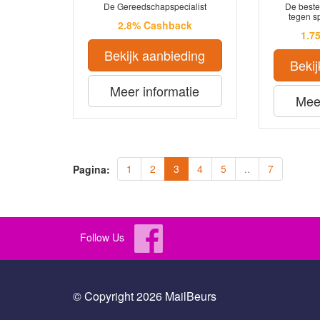
De Gereedschapspecialist
De beste
tegen sp
2.8% Cashback
1.7
Bekijk aanbieding
Bekij
Meer informatie
Meer
1
2
3
4
5
..
7
Pagina:
Follow Us
© Copyright 2026 MailBeurs