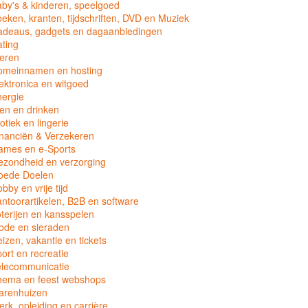
by's & kinderen, speelgoed
eken, kranten, tijdschriften, DVD en Muziek
adeaus, gadgets en dagaanbiedingen
ting
eren
omeinnamen en hosting
ektronica en witgoed
ergie
en en drinken
otiek en lingerie
nanciën & Verzekeren
ames en e-Sports
zondheid en verzorging
oede Doelen
bby en vrije tijd
ntoorartikelen, B2B en software
terijen en kansspelen
ode en sieraden
izen, vakantie en tickets
ort en recreatie
elecommunicatie
hema en feest webshops
arenhuizen
rk, opleiding en carrière