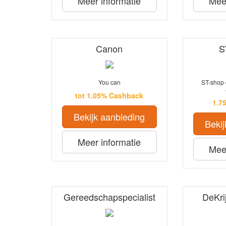
Meer informatie
Meer
Canon
S
You can
ST-shop 
tot 1.05% Cashback
1.7
Bekijk aanbieding
Bekij
Meer informatie
Meer
Gereedschapspecialist
DeKri