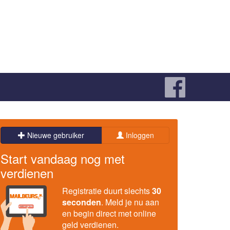
Nieuwe gebruiker
Inloggen
Start vandaag nog met
verdienen
Registratie duurt slechts
30
seconden
. Meld je nu aan
en begin direct met online
geld verdienen.