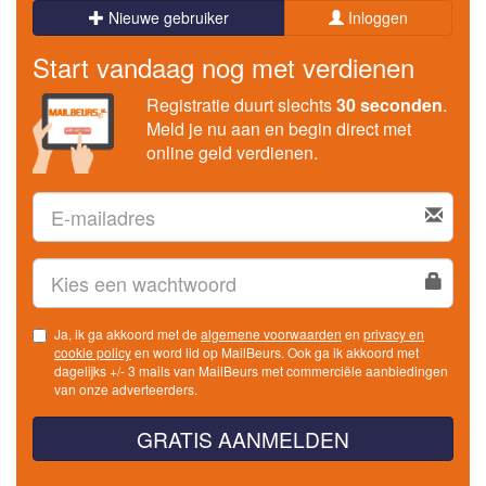
Nieuwe gebruiker
Inloggen
Start vandaag nog met verdienen
Registratie duurt slechts
30 seconden
.
Meld je nu aan en begin direct met
online geld verdienen.
Ja, ik ga akkoord met de
algemene voorwaarden
en
privacy en
cookie policy
en word lid op MailBeurs. Ook ga ik akkoord met
dagelijks +/- 3 mails van MailBeurs met commerciële aanbiedingen
van onze adverteerders.
GRATIS AANMELDEN