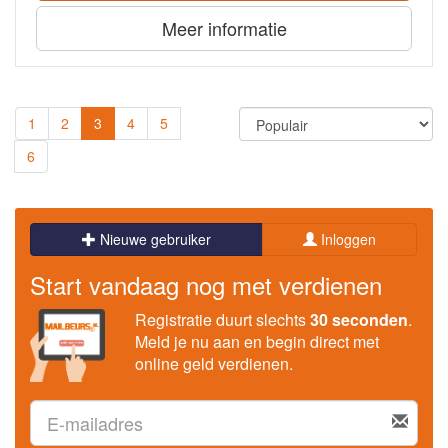
Meer informatie
1
2
3
4
5
6
Nieuwe gebruiker
Inloggen
Start vandaag nog met verdienen
Registratie duurt slechts
30 seconden
.
Meld je nu aan en begin direct met
online geld verdienen.