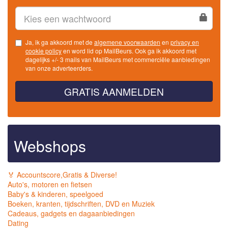
Ja, ik ga akkoord met de
algemene voorwaarden
en
privacy en
cookie policy
en word lid op MailBeurs. Ook ga ik akkoord met
dagelijks +/- 3 mails van MailBeurs met commerciële aanbiedingen
van onze adverteerders.
GRATIS AANMELDEN
Webshops
🏅 Accountscore,Gratis & Diverse!
Auto's, motoren en fietsen
Baby's & kinderen, speelgoed
Boeken, kranten, tijdschriften, DVD en Muziek
Cadeaus, gadgets en dagaanbiedingen
Dating