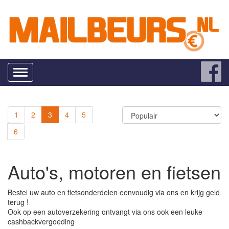
Toggle
navigation
1
2
3
4
5
6
Auto's, motoren en fietsen
Bestel uw auto en fietsonderdelen eenvoudig via ons en krijg geld
terug !
Ook op een autoverzekering ontvangt via ons ook een leuke
cashbackvergoeding