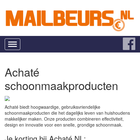
Toggle
navigation
Achaté
schoonmaakproducten
Achaté biedt hoogwaardige, gebruiksvriendelijke
schoonmaakproducten die het dagelijks leven van huishoudens
makkelijker maken. Onze producten combineren effectiviteit,
design en innovatie voor een snelle, grondige schoonmaak.
Je korting bij Achaté NL: