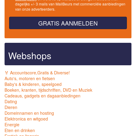
dagelijks +/- 3 mails van MailBeurs met commerciële aanbiedingen
van onze adverteerders.
GRATIS AANMELDEN
Webshops
🏅 Accountscore,Gratis & Diverse!
Auto's, motoren en fietsen
Baby's & kinderen, speelgoed
Boeken, kranten, tijdschriften, DVD en Muziek
Cadeaus, gadgets en dagaanbiedingen
Dating
Dieren
Domeinnamen en hosting
Elektronica en witgoed
Energie
Eten en drinken