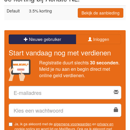
Default
3.5% korting
Bekijk de aanbieding
Nieuwe gebruiker
Inloggen
Start vandaag nog met verdienen
Registratie duurt slechts
30 seconden
.
Meld je nu aan en begin direct met
online geld verdienen.
Ja, ik ga akkoord met de
algemene voorwaarden
en
privacy en
cookie policy
en word lid op MailBeurs. Ook ga ik akkoord met