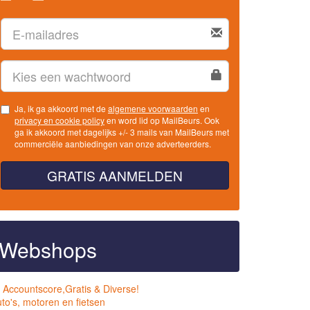
Ja, ik ga akkoord met de
algemene voorwaarden
en
privacy en cookie policy
en word lid op MailBeurs. Ook
ga ik akkoord met dagelijks +/- 3 mails van MailBeurs met
commerciële aanbiedingen van onze adverteerders.
GRATIS AANMELDEN
Webshops
 Accountscore,Gratis & Diverse!
to's, motoren en fietsen