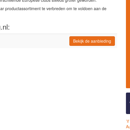
erschillende Europese clubs steeds groter geworden.
aar productassortiment te verbreden om te voldoen aan de
.nl:
Bekijk de aanbieding
🏅
Au