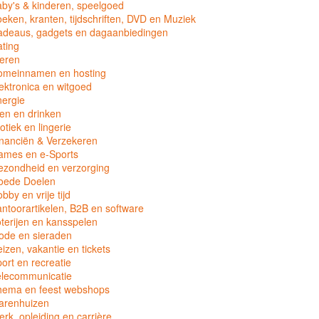
by's & kinderen, speelgoed
eken, kranten, tijdschriften, DVD en Muziek
adeaus, gadgets en dagaanbiedingen
ting
eren
omeinnamen en hosting
ektronica en witgoed
ergie
en en drinken
otiek en lingerie
nanciën & Verzekeren
ames en e-Sports
zondheid en verzorging
oede Doelen
bby en vrije tijd
ntoorartikelen, B2B en software
terijen en kansspelen
ode en sieraden
izen, vakantie en tickets
ort en recreatie
elecommunicatie
hema en feest webshops
arenhuizen
rk, opleiding en carrière