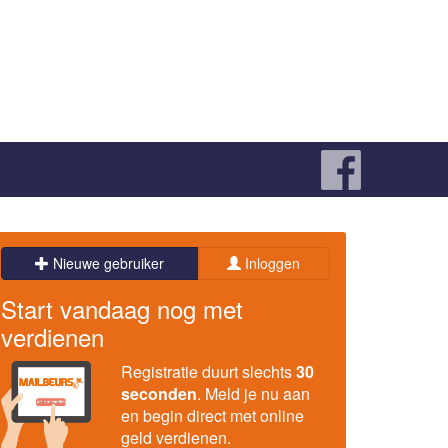
Nieuwe gebruiker
Inloggen
Start vandaag nog met
verdienen
Registratie duurt slechts
30
seconden
. Meld je nu aan
en begin direct met online
geld verdienen.