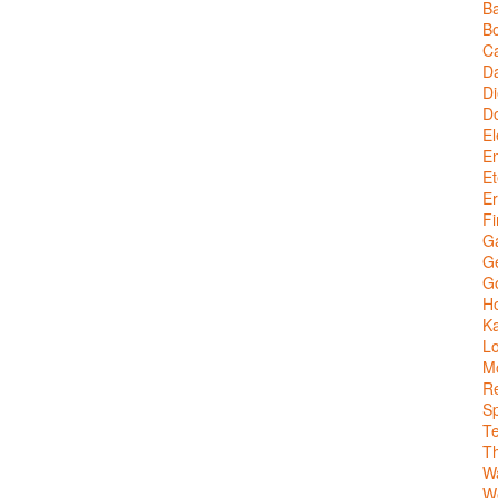
Ba
Bo
C
Da
Di
D
El
En
Et
Er
Fi
G
Ge
G
Ho
Ka
Lo
M
Re
Sp
T
T
W
We