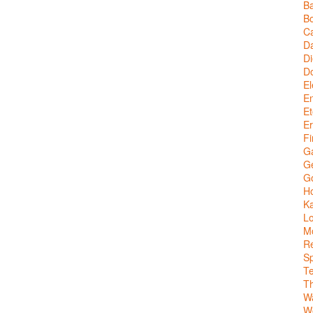
Ba
Bo
C
Da
Di
D
El
En
Et
Er
Fi
G
Ge
G
Ho
Ka
Lo
M
Re
Sp
T
T
W
We