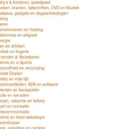
by's & kinderen, speelgoed
eken, kranten, tijdschriften, DVD en Muziek
adeaus, gadgets en dagaanbiedingen
ting
eren
omeinnamen en hosting
ektronica en witgoed
ergie
en en drinken
otiek en lingerie
nanciën & Verzekeren
ames en e-Sports
zondheid en verzorging
oede Doelen
bby en vrije tijd
ntoorartikelen, B2B en software
terijen en kansspelen
ode en sieraden
izen, vakantie en tickets
ort en recreatie
elecommunicatie
hema en feest webshops
arenhuizen
rk, opleiding en carrière