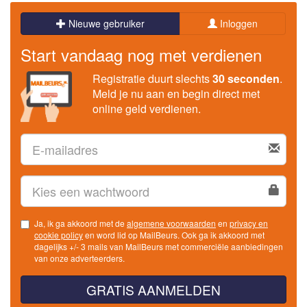
Nieuwe gebruiker
Inloggen
Start vandaag nog met verdienen
Registratie duurt slechts
30 seconden
.
Meld je nu aan en begin direct met
online geld verdienen.
Ja, ik ga akkoord met de
algemene voorwaarden
en
privacy en
cookie policy
en word lid op MailBeurs. Ook ga ik akkoord met
dagelijks +/- 3 mails van MailBeurs met commerciële aanbiedingen
van onze adverteerders.
GRATIS AANMELDEN