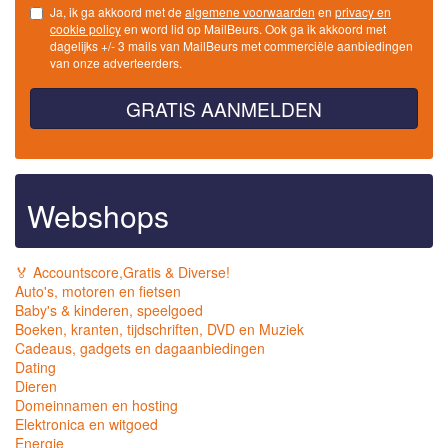
Ja, ik ga akkoord met de
algemene voorwaarden
en
privacy en
cookie policy
en word lid op MailBeurs. Ook ga ik akkoord met
dagelijks +/- 3 mails van MailBeurs met commerciële aanbiedingen
van onze adverteerders.
GRATIS AANMELDEN
Webshops
🏅 Accountscore,Gratis & Diverse!
Auto's, motoren en fietsen
Baby's & kinderen, speelgoed
Boeken, kranten, tijdschriften, DVD en Muziek
Cadeaus, gadgets en dagaanbiedingen
Dating
Dieren
Domeinnamen en hosting
Elektronica en witgoed
Energie