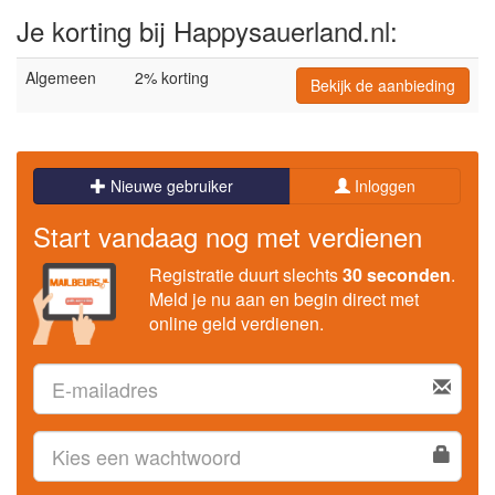
Je korting bij Happysauerland.nl:
Algemeen
2% korting
Bekijk de aanbieding
Nieuwe gebruiker
Inloggen
Start vandaag nog met verdienen
Registratie duurt slechts
30 seconden
.
Meld je nu aan en begin direct met
online geld verdienen.