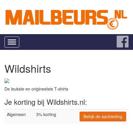
Toggle
navigation
Wildshirts
De leukste en origineelste T-shirts
Je korting bij Wildshirts.nl:
Algemeen
3% korting
Bekijk de aanbieding