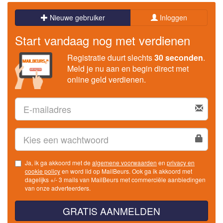
Nieuwe gebruiker
Inloggen
Start vandaag nog met verdienen
Registratie duurt slechts
30 seconden
.
Meld je nu aan en begin direct met
online geld verdienen.
Ja, ik ga akkoord met de
algemene voorwaarden
en
privacy en
cookie policy
en word lid op MailBeurs. Ook ga ik akkoord met
dagelijks +/- 3 mails van MailBeurs met commerciële aanbiedingen
van onze adverteerders.
GRATIS AANMELDEN