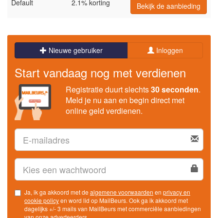
Default
2.1% korting
Bekijk de aanbieding
Nieuwe gebruiker
Inloggen
Start vandaag nog met verdienen
Registratie duurt slechts
30 seconden
.
Meld je nu aan en begin direct met
online geld verdienen.
Ja, ik ga akkoord met de
algemene voorwaarden
en
privacy en
cookie policy
en word lid op MailBeurs. Ook ga ik akkoord met
dagelijks +/- 3 mails van MailBeurs met commerciële aanbiedingen
van onze adverteerders.