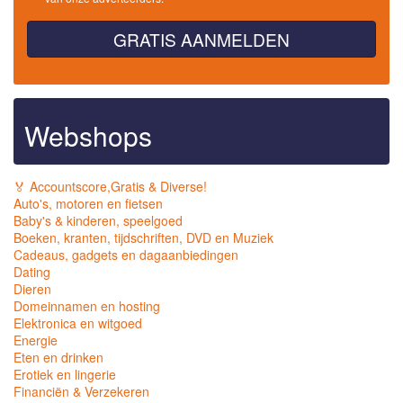
GRATIS AANMELDEN
Webshops
🏅 Accountscore,Gratis & Diverse!
Auto's, motoren en fietsen
Baby's & kinderen, speelgoed
Boeken, kranten, tijdschriften, DVD en Muziek
Cadeaus, gadgets en dagaanbiedingen
Dating
Dieren
Domeinnamen en hosting
Elektronica en witgoed
Energie
Eten en drinken
Erotiek en lingerie
Financiën & Verzekeren