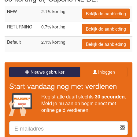
NEW
2.1% korting
Bekijk de aanbieding
RETURNING
0.7% korting
Bekijk de aanbieding
Default
2.1% korting
Bekijk de aanbieding
Nieuwe gebruiker
Inloggen
Start vandaag nog met verdienen
Registratie duurt slechts
30 seconden
.
Meld je nu aan en begin direct met
online geld verdienen.