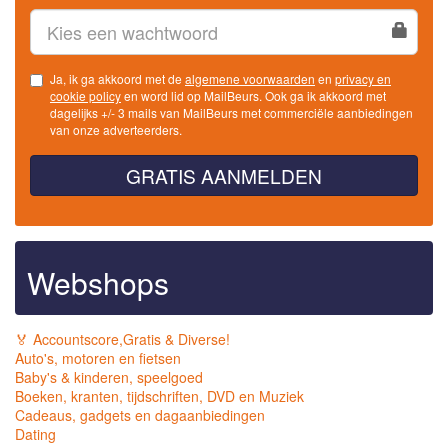
Ja, ik ga akkoord met de
algemene voorwaarden
en
privacy en
cookie policy
en word lid op MailBeurs. Ook ga ik akkoord met
dagelijks +/- 3 mails van MailBeurs met commerciële aanbiedingen
van onze adverteerders.
GRATIS AANMELDEN
Webshops
🏅 Accountscore,Gratis & Diverse!
Auto's, motoren en fietsen
Baby's & kinderen, speelgoed
Boeken, kranten, tijdschriften, DVD en Muziek
Cadeaus, gadgets en dagaanbiedingen
Dating