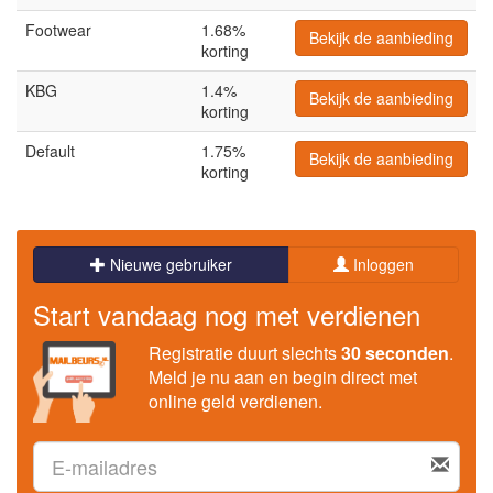
Footwear
1.68%
Bekijk de aanbieding
korting
KBG
1.4%
Bekijk de aanbieding
korting
Default
1.75%
Bekijk de aanbieding
korting
Nieuwe gebruiker
Inloggen
Start vandaag nog met verdienen
Registratie duurt slechts
30 seconden
.
Meld je nu aan en begin direct met
online geld verdienen.