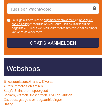
Ja, ik ga akkoord met de
algemene voorwaarden
en
privacy en
cookie policy
en word lid op MailBeurs. Ook ga ik akkoord met
dagelijks +/- 3 mails van MailBeurs met commerciële aanbiedingen
van onze adverteerders.
GRATIS AANMELDEN
Webshops
🏅 Accountscore,Gratis & Diverse!
Auto's, motoren en fietsen
Baby's & kinderen, speelgoed
Boeken, kranten, tijdschriften, DVD en Muziek
Cadeaus, gadgets en dagaanbiedingen
Dating