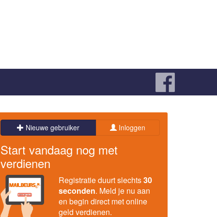
Nieuwe gebruiker
Inloggen
Start vandaag nog met
verdienen
Registratie duurt slechts
30
seconden
. Meld je nu aan
en begin direct met online
geld verdienen.