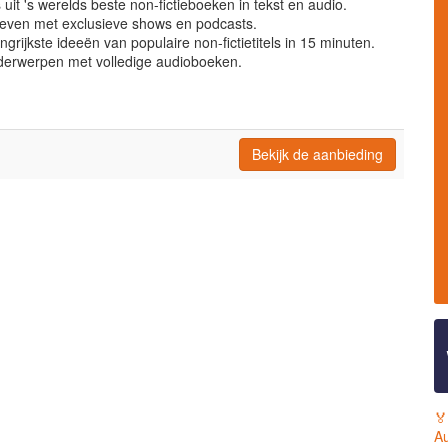
uit 's werelds beste non-fictieboeken in tekst en audio.
tieven met exclusieve shows en podcasts.
angrijkste ideeën van populaire non-fictietitels in 15 minuten.
onderwerpen met volledige audioboeken.
Bekijk de aanbieding
🏅
Au