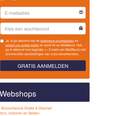
Ja, ik ga akkoord met de
algemene voorwaarden
en
privacy en cookie policy
en word lid op MailBeurs. Ook
ga ik akkoord met dagelijks +/- 3 mails van MailBeurs met
commerciële aanbiedingen van onze adverteerders.
GRATIS AANMELDEN
Webshops
 Accountscore,Gratis & Diverse!
to's, motoren en fietsen