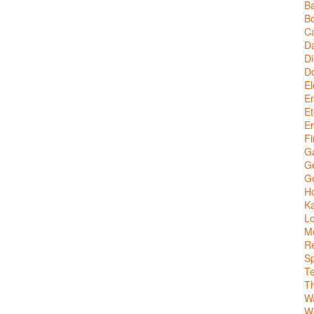
Ba
Bo
C
Da
Di
D
El
En
Et
Er
Fi
G
Ge
G
Ho
Ka
Lo
M
Re
Sp
T
T
W
We