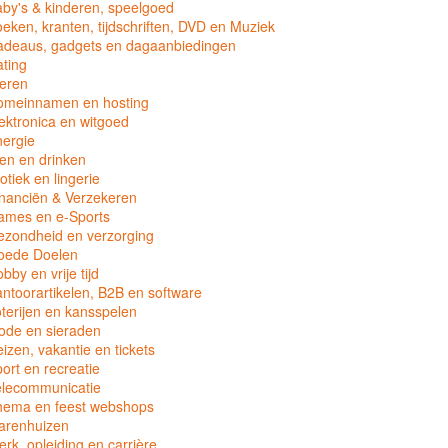
by's & kinderen, speelgoed
eken, kranten, tijdschriften, DVD en Muziek
adeaus, gadgets en dagaanbiedingen
ting
eren
omeinnamen en hosting
ektronica en witgoed
ergie
en en drinken
otiek en lingerie
nanciën & Verzekeren
ames en e-Sports
zondheid en verzorging
oede Doelen
bby en vrije tijd
ntoorartikelen, B2B en software
terijen en kansspelen
ode en sieraden
izen, vakantie en tickets
ort en recreatie
elecommunicatie
hema en feest webshops
arenhuizen
rk, opleiding en carrière