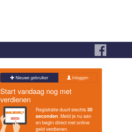
Nieuwe gebruiker
Inloggen
Start vandaag nog met
verdienen
Registratie duurt slechts
30
seconden
. Meld je nu aan
en begin direct met online
geld verdienen.