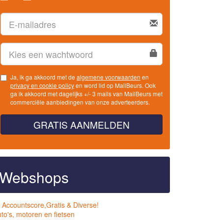
Ja, ik ga akkoord met de
algemene voorwaarden
en
privacy en cookie policy
en word lid op MailBeurs. Ook
ga ik akkoord met dagelijks +/- 3 mails van MailBeurs met
commerciële aanbiedingen van onze adverteerders.
GRATIS AANMELDEN
Webshops
 Accountscore,Gratis & Diverse!
to's, motoren en fietsen