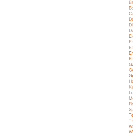
Ba
Bo
C
Da
Di
D
El
En
Et
Er
Fi
G
Ge
G
Ho
Ka
Lo
M
Re
Sp
T
T
W
We