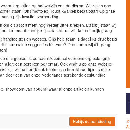
vooral erg letten op het welzijn van de dieren. Wij zullen dan
chter staan. Ons motto is: Houdt kwaliteit betaalbaar! Op onze
beste prijs-kwaliteit verhouding.
 om dit assortiment nog verder uit te breiden. Daarbij staan wij
punten en/ of handige tips dan horen wij dat natuurlijk graag.
 handige tips en weetjes. Ons hele team is dagelijks druk bezig
Heeft u bepaalde suggesties hiervoor? Dan horen wij dit graag.
ten!
op ons gebied is persoonlijk contact voor ons erg belangrijk.
en alle tijden bereiken per email. Ook vindt u op onze website
st zijn wij natuurlijk ook telefonisch bereikbaar tijdens onze
staan door een van onze Nederlands sprekende deskundige
ote showroom van 1500m² waar al onze artikelen kunnen
🏅
Bekijk de aanbieding
Au