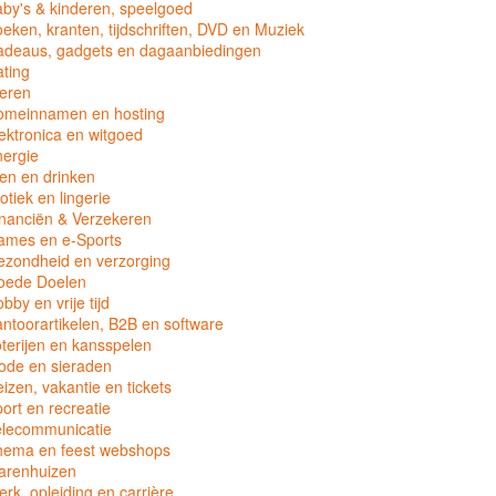
by's & kinderen, speelgoed
eken, kranten, tijdschriften, DVD en Muziek
adeaus, gadgets en dagaanbiedingen
ting
eren
omeinnamen en hosting
ektronica en witgoed
ergie
en en drinken
otiek en lingerie
nanciën & Verzekeren
ames en e-Sports
zondheid en verzorging
oede Doelen
bby en vrije tijd
ntoorartikelen, B2B en software
terijen en kansspelen
ode en sieraden
izen, vakantie en tickets
ort en recreatie
elecommunicatie
hema en feest webshops
arenhuizen
rk, opleiding en carrière