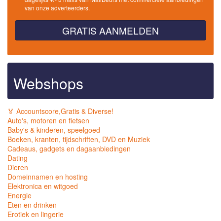
van onze adverteerders.
GRATIS AANMELDEN
Webshops
🏅 Accountscore,Gratis & Diverse!
Auto's, motoren en fietsen
Baby's & kinderen, speelgoed
Boeken, kranten, tijdschriften, DVD en Muziek
Cadeaus, gadgets en dagaanbiedingen
Dating
Dieren
Domeinnamen en hosting
Elektronica en witgoed
Energie
Eten en drinken
Erotiek en lingerie