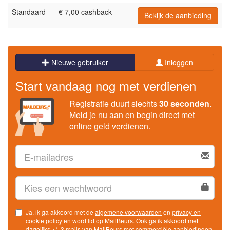
Standaard
€ 7,00 cashback
Bekijk de aanbieding
Nieuwe gebruiker
Inloggen
Start vandaag nog met verdienen
Registratie duurt slechts
30 seconden
.
Meld je nu aan en begin direct met
online geld verdienen.
Ja, ik ga akkoord met de
algemene voorwaarden
en
privacy en
cookie policy
en word lid op MailBeurs. Ook ga ik akkoord met
dagelijks +/- 3 mails van MailBeurs met commerciële aanbiedingen