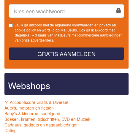
Ja, ik ga akkoord met de
algemene voorwaarden
en
privacy en
cookie policy
en word lid op MailBeurs. Ook ga ik akkoord met
dagelijks +/- 3 mails van MailBeurs met commerciële aanbiedingen
van onze adverteerders.
GRATIS AANMELDEN
Webshops
🏅 Accountscore,Gratis & Diverse!
Auto's, motoren en fietsen
Baby's & kinderen, speelgoed
Boeken, kranten, tijdschriften, DVD en Muziek
Cadeaus, gadgets en dagaanbiedingen
Dating