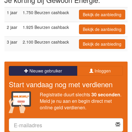
1 jaar
1.750 Beurzen cashback
Bekijk de aanbieding
2 jaar
1.925 Beurzen cashback
Bekijk de aanbieding
3 jaar
2.100 Beurzen cashback
Bekijk de aanbieding
Nieuwe gebruiker
Inloggen
Start vandaag nog met verdienen
Registratie duurt slechts
30 seconden
.
Meld je nu aan en begin direct met
online geld verdienen.