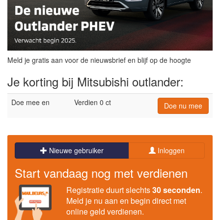
Meld je gratis aan voor de nieuwsbrief en blijf op de hoogte
Je korting bij Mitsubishi outlander:
Doe mee en
Verdien 0 ct
Doe nu mee
Nieuwe gebruiker
Inloggen
Start vandaag nog met verdienen
Registratie duurt slechts
30 seconden
.
Meld je nu aan en begin direct met
online geld verdienen.