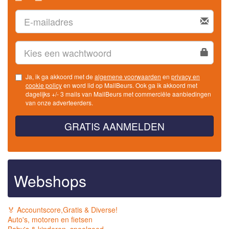
Ja, ik ga akkoord met de
algemene voorwaarden
en
privacy en
cookie policy
en word lid op MailBeurs. Ook ga ik akkoord met
dagelijks +/- 3 mails van MailBeurs met commerciële aanbiedingen
van onze adverteerders.
GRATIS AANMELDEN
Webshops
🏅 Accountscore,Gratis & Diverse!
Auto's, motoren en fietsen