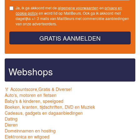
Ja, ik ga akkoord met de
algemene voorwaarden
en
privacy en
cookie policy
en word lid op MailBeurs. Ook ga ik akkoord met
dagelijks +/- 3 mails van MailBeurs met commerciële aanbiedingen
van onze adverteerders.
GRATIS AANMELDEN
Webshops
🏅 Accountscore,Gratis & Diverse!
Auto's, motoren en fietsen
Baby's & kinderen, speelgoed
Boeken, kranten, tijdschriften, DVD en Muziek
Cadeaus, gadgets en dagaanbiedingen
Dating
Dieren
Domeinnamen en hosting
Elektronica en witgoed