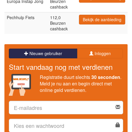
Europa Instap Jong
Beurzen
cashback
Pechhulp Fiets
112,0
Bekijk de aanbieding
Beurzen
cashback
Nieuwe gebruiker
Inloggen
Start vandaag nog met verdienen
Registratie duurt slechts
30 seconden
.
Meld je nu aan en begin direct met
online geld verdienen.