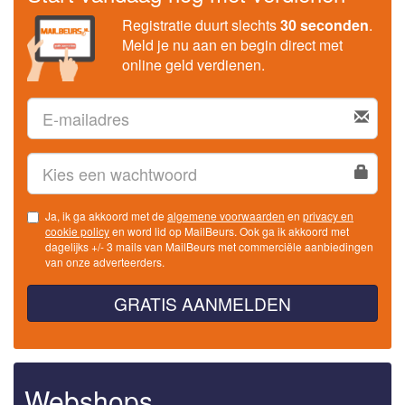
Registratie duurt slechts
30 seconden
.
Meld je nu aan en begin direct met
online geld verdienen.
Ja, ik ga akkoord met de
algemene voorwaarden
en
privacy en
cookie policy
en word lid op MailBeurs. Ook ga ik akkoord met
dagelijks +/- 3 mails van MailBeurs met commerciële aanbiedingen
van onze adverteerders.
GRATIS AANMELDEN
Webshops