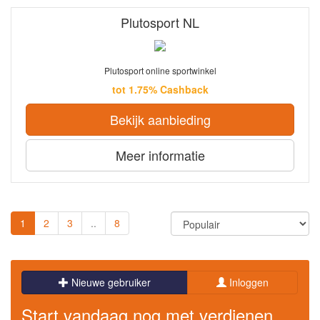
Plutosport NL
Plutosport online sportwinkel
tot 1.75% Cashback
Bekijk aanbieding
Meer informatie
1
2
3
..
8
Nieuwe gebruiker
Inloggen
Start vandaag nog met verdienen